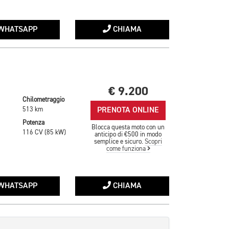
WHATSAPP
CHIAMA
€ 9.200
Chilometraggio
PRENOTA ONLINE
513 km
Potenza
Blocca questa moto con un
116 CV (85 kW)
anticipo di €500 in modo
semplice e sicuro.
Scopri
come funziona
WHATSAPP
CHIAMA