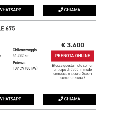
WHATSAPP
CHIAMA
E 675
€ 3.600
Chilometraggio
PRENOTA ONLINE
o
41.282 km
Potenza
Blocca questa moto con un
109 CV (80 kW)
anticipo di €500 in modo
semplice e sicuro.
Scopri
come funziona
WHATSAPP
CHIAMA