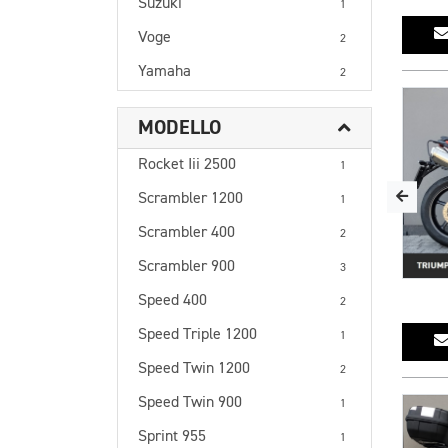
Suzuki
1
Voge
2
Yamaha
2
MODELLO
Rocket Iii 2500
1
Scrambler 1200
1
Scrambler 400
2
Scrambler 900
3
Speed 400
2
Speed Triple 1200
1
Speed Twin 1200
2
Speed Twin 900
1
Sprint 955
1