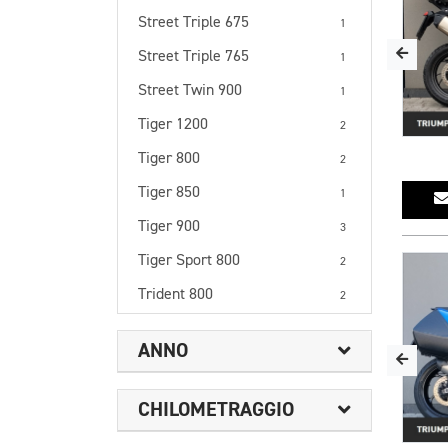
Street Triple 675
1
Street Triple 765
1
Street Twin 900
1
Tiger 1200
2
Tiger 800
2
Tiger 850
1
Tiger 900
3
Tiger Sport 800
2
Trident 800
2
ANNO
CHILOMETRAGGIO