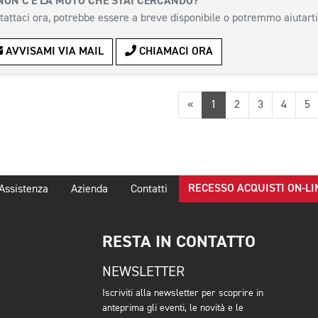
NON C'È LA MOTO CHE STAI CERCANDO?
tattaci ora, potrebbe essere a breve disponibile o potremmo aiutarti
AVVISAMI VIA MAIL
CHIAMACI ORA
Precedente
«
1
2
3
4
5
RECESSO ACQUISTI ON-LI
Assistenza
Azienda
Contatti
RESTA IN CONTATTO
NEWSLETTER
Iscriviti alla newsletter per scoprire in
anteprima gli eventi, le novità e le