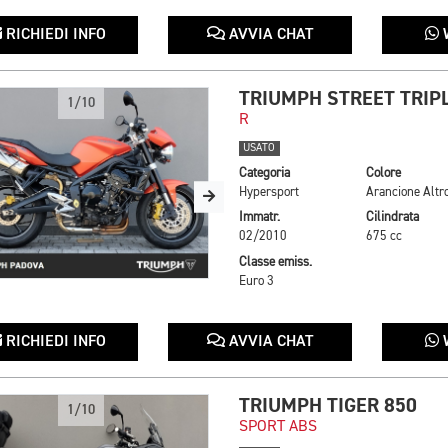
RICHIEDI INFO
AVVIA CHAT
TRIUMPH STREET TRIPL
1/10
R
USATO
Categoria
Colore
Hypersport
Arancione Altr
Immatr.
Cilindrata
02/2010
675 cc
Classe emiss.
Euro 3
RICHIEDI INFO
AVVIA CHAT
TRIUMPH TIGER 850
1/10
SPORT ABS