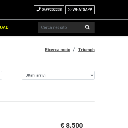
0499202238
WHATSAPP
ROAD
Ricerca moto
Triumph
€ 8.500