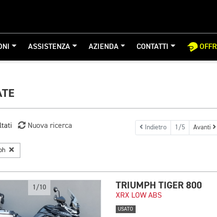
ONI
ASSISTENZA
AZIENDA
CONTATTI
OFF
ATE
ltati
Nuova ricerca
Indietro
1/5
Avanti
mph
TRIUMPH TIGER 800
1/10
XRX LOW ABS
USATO