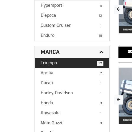
Hypersport
6
D'epoca
12
Custom Cruiser
1
Enduro
10
MARCA
Triumph
29
Aprilia
2
Ducati
1
Harley-Davidson
1
Honda
3
Kawasaki
1
Moto Guzzi
3