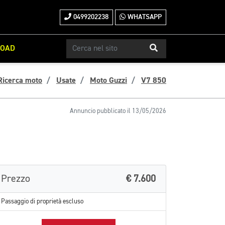
0499202238
WHATSAPP
ROAD
Ricerca moto
Usate
Moto Guzzi
V7 850
Annuncio pubblicato il 13/05/2026
Prezzo
€ 7.600
Passaggio di proprietà escluso