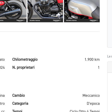
Le 
ato
Chilometraggio
1.900 km
024
N. proprietari
1
ina
Cambio
Meccanico
tro
Categoria
D'epoca
 cc
Tempi
Ciclo Otto 4 Tempi