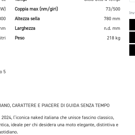
kW)
Coppia max (nm/giri)
73/500
Inv
800
Altezza sella
780 mm
 mm
Larghezza
n.d. mm
itri
Peso
218 kg
o 5
LIANO, CARATTERE E PIACERE DI GUIDA SENZA TEMPO
024, l’iconica naked italiana che unisce fascino classico,
ica, ideale per chi desidera una moto elegante, distintiva e
uotidiano.