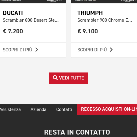
DUCATI
TRIUMPH
Scrambler 800 Desert Sled Red
Scrambler 900 Chrome Edition Abs E5
€ 7.200
€ 9.100
SCOPRI DI PIÙ
SCOPRI DI PIÙ
VEDI TUTTE
RECESSO ACQUISTI ON-LI
Assistenza
Azienda
Contatti
RESTA IN CONTATTO