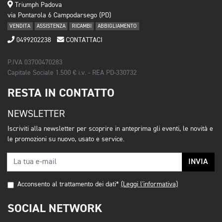
Triumph Padova
via Pontarola 6 Campodarsego (PD)
VENDITA
ASSISTENZA
RICAMBI
ABBIGLIAMENTO
0499202238
CONTATTACI
P.IVA 03700470283
Capitale Sociale 1.500 € i.v. - REA PD-330732
RESTA IN CONTATTO
NEWSLETTER
Iscriviti alla newsletter per scoprire in anteprima gli eventi, le novità e
le promozioni su nuovo, usato e service.
INVIA
Acconsento al trattamento dei dati*
(Leggi l'informativa)
SOCIAL NETWORK