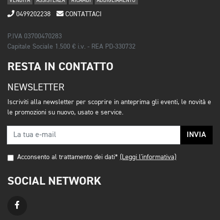
VENDITA
ASSISTENZA
RICAMBI
ABBIGLIAMENTO
0499202238
CONTATTACI
P.IVA 03700470283
Capitale Sociale 1.500 € i.v. - REA PD-330732
RESTA IN CONTATTO
NEWSLETTER
Iscriviti alla newsletter per scoprire in anteprima gli eventi, le novità e
le promozioni su nuovo, usato e service.
INVIA
Acconsento al trattamento dei dati*
(Leggi l'informativa)
SOCIAL NETWORK