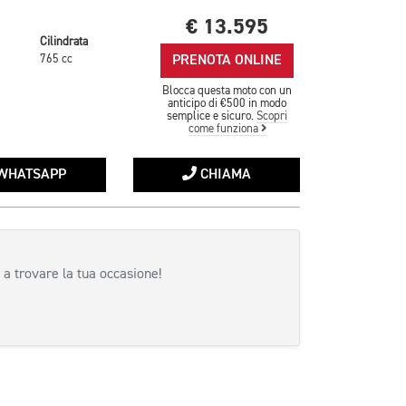
€ 13.595
Cilindrata
PRENOTA ONLINE
765 cc
Blocca questa moto con un
anticipo di €500 in modo
semplice e sicuro.
Scopri
come funziona
WHATSAPP
CHIAMA
 a trovare la tua occasione!
siva