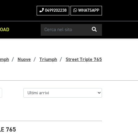
0499202238
WHATSAPP
ROAD
umph
Nuove
Triumph
Street Triple 765
E 765