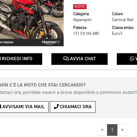
NUOVO
Categoria
Colore
Hypersport
Carnival Red
Potenza
Classe emiss.
131 CV (96 kW)
Euro 5
RICHIEDI INFO
AVVIA CHAT
NON C'È LA MOTO CHE STAI CERCANDO?
tattaci ora, potrebbe essere a breve disponibile o potremmo aiutarti
AVVISAMI VIA MAIL
CHIAMACI ORA
Precedente
Succes
«
1
»