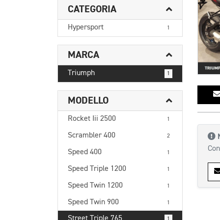
CATEGORIA
Hypersport
1
MARCA
Triumph
1
MODELLO
Rocket Iii 2500
1
Scrambler 400
2
Con
Speed 400
1
Speed Triple 1200
1
Speed Twin 1200
1
Speed Twin 900
1
Street Triple 765
1