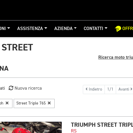
ONI
ASSISTENZA
AZIENDA
CONTATTI
OFF
 STREET
Ricerca moto tri
GNA
ati
Nuova ricerca
Indietro
1/1
Avanti
mph
Street Triple 765
TRIUMPH STREET TRIPL
RS