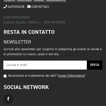
VENDITA
ASSISTENZA
RICAMBI
ABBIGLIAMENTO
0499202238
CONTATTACI
P.IVA 03700470283
Capitale Sociale 1.500 € i.v. - REA PD-330732
RESTA IN CONTATTO
NEWSLETTER
Iscriviti alla newsletter per scoprire in anteprima gli eventi, le novità e
le promozioni su nuovo, usato e service.
INVIA
Acconsento al trattamento dei dati*
(Leggi l'informativa)
SOCIAL NETWORK