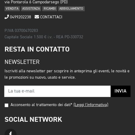
via Pontarola 6 Campodarsego (PD)
VENDITA
ASSISTENZA
RICAMBI
ABBIGLIAMENTO
0499202238
CONTATTACI
P.IVA 03700470283
Capitale Sociale 1.500 € i.v. - REA PD-330732
RESTA IN CONTATTO
NEWSLETTER
Iscriviti alla newsletter per scoprire in anteprima gli eventi, le novità e
le promozioni su nuovo, usato e service.
INVIA
Acconsento al trattamento dei dati*
(Leggi l'informativa)
SOCIAL NETWORK