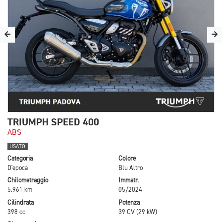
TRIUMPH SPEED 400
ABS
USATO
Categoria
Colore
D'epoca
Blu Altro
Chilometraggio
Immatr.
5.961 km
05/2024
Cilindrata
Potenza
398 cc
39 CV (29 kW)