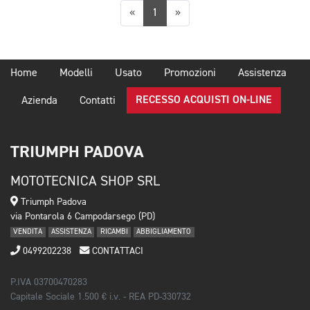
Precedente
Successiva
«
1
»
Home
Modelli
Usato
Promozioni
Assistenza
RECESSO ACQUISTI ON-LINE
Azienda
Contatti
TRIUMPH PADOVA
MOTOTECNICA SHOP SRL
Triumph Padova
via Pontarola 6 Campodarsego (PD)
VENDITA
ASSISTENZA
RICAMBI
ABBIGLIAMENTO
0499202238
CONTATTACI
P.IVA 03700470283
Capitale Sociale 1.500 € i.v. - REA PD-330732